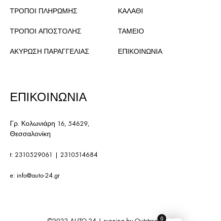
ΤΡΟΠΟΙ ΠΛΗΡΩΜΗΣ
ΚΑΛΑΘΙ
ΤΡΟΠΟΙ ΑΠΟΣΤΟΛΗΣ
ΤΑΜΕΙΟ
ΑΚΥΡΩΣΗ ΠΑΡΑΓΓΕΛΙΑΣ
ΕΠΙΚΟΙΝΩΝΙΑ
ΕΠΙΚΟΙΝΩΝΙΑ
Γρ. Κολωνιάρη 16, 54629,
Θεσσαλονίκη
t:
2310529061
|
2310514684
e:
info@auto-24.gr
0
©2022
AUTO-24
| running by
Outstream S.A