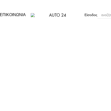
ΕΠΙΚΟΙΝΩΝΙΑ
Είσοδος
ΑΝΤΑΛΛΑΚΤΙΚΑ
AUTO
ΑΥΤΟΚΙΝΗΤΩΝ
24
ΕΣ ΑΥΤΟΚΙΝΗΤΩΝ
ΥΑΛΟΚΑΘΑΡΙΣΤΗΡΕ
Σ ΚΟΛΩΝΑΣ
ΥΑΛΟΚΑΘΑΡΙΣΤΗΡΕΣ Α
ΕΣ ΟΡΟΦΗΣ
ΥΑΛΟΚΑΘΑΡΙΣΤΗΡΕΣ FLE
Σ ΦΤΕΡΟΥ
ΥΑΛ/ΡΕΣ ΠΙΣΩ ΠΑΡΜΠΡΙ
ΟΣ ΚΕΡΑΙΑΣ
ΛΑΣΤΙΧΑ
ΑΜΟΡΤΙΣΕΡ ΠΙΣΩ ΠΟΡΤ