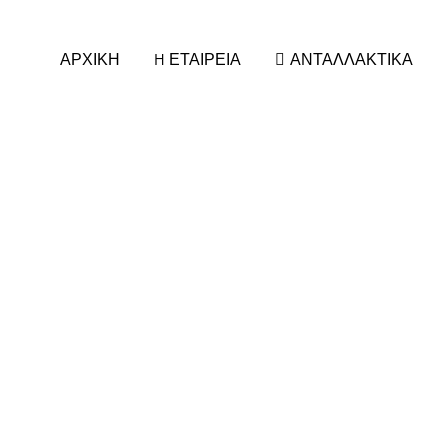
ΑΡΧΙΚΗ
H ΕΤΑΙΡΕΙΑ
ΑΝΤΑΛΛΑΚΤΙΚΑ
ΚΑΘΡΕΠΤΕΣ ΑΥΤΟΚΙΝΗΤΩΝ
ΚΕΡΑΙ
ΚΡΥΣΤΑΛΛΑ ΚΑΘΡΕΠΤΗ
ΚΕΡΑΙΕ
ΚΑΠΑΚΙΑ/ΦΛΑΣ για ΚΑΘΡΕΠΤΕΣ
ΚΕΡΑΙ
ΚΑΘΡΕΠΤΕΣ ΕΣΩΤΕΡΙΚΟΙ
ΚΕΡΑΙΕ
ΚΑΘΡΕΠΤΕΣ ΦΟΡΤΗΓΟΥ
ΣΤΕΛΕΧ
ΚΑΘΡΕΠΤΕΣ UNIVERSAL