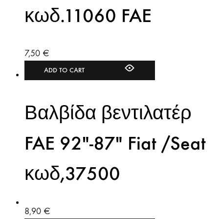
κωδ.11060 FAE
7,50
€
ADD TO CART
Βαλβίδα βεντιλατέρ
FAE 92″-87″ Fiat /Seat
κωδ,37500
8,90
€