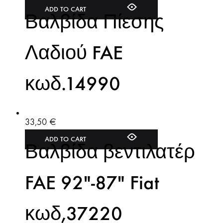
ADD TO CART
Βαλβίδα Πίεσης
Λαδιού FAE
κωδ.14990
33,50
€
ADD TO CART
Βαλβίδα βεντιλατέρ
FAE 92″-87″ Fiat
κωδ,37220