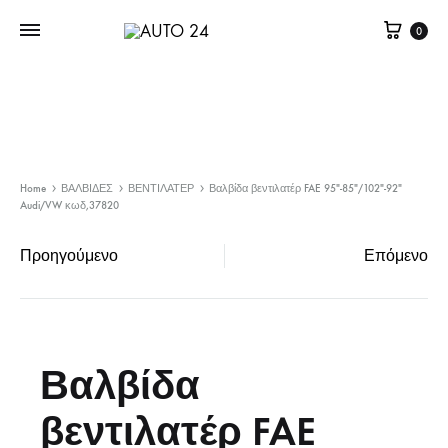
Καλά
0
Home
ΒΑΛΒΙΔΕΣ
ΒΕΝΤΙΛΑΤΕΡ
Βαλβίδα βεντιλατέρ FAE 95″-85″/102″-92″
Audi/VW κωδ,37820
Προηγούμενο
Επόμενο
Product
navigation
Βαλβίδα
βεντιλατέρ FAE