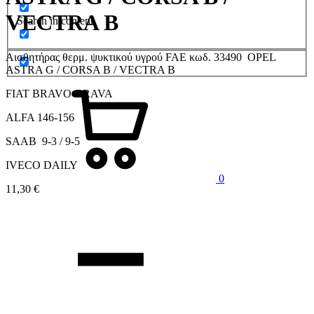
VECTRA B
Search in content
Αισθητήρας θερμ. ψυκτικού υγρού FAE κωδ. 33490 OPEL
ASTRA G / CORSA B / VECTRA B
Καλάθι
FIAT BRAVO-BRAVA
ALFA 146-156
SAAB 9-3 / 9-5
IVECO DAILY
0
11,30
€
Quantity