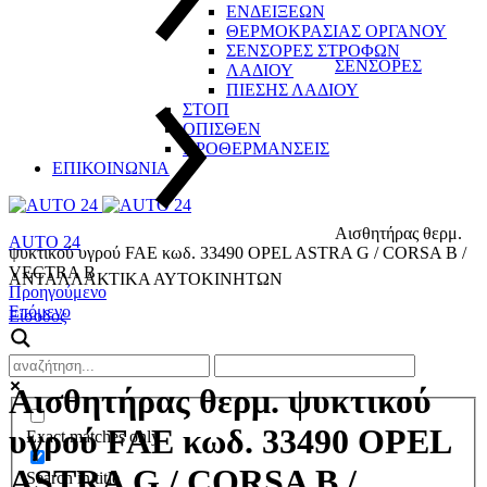
ΕΝΔΕΙΞΕΩΝ
ΘΕΡΜΟΚΡΑΣΙΑΣ ΟΡΓΑΝΟΥ
ΣΕΝΣΟΡΕΣ ΣΤΡΟΦΩΝ
ΣΕΝΣΟΡΕΣ
ΛΑΔΙΟΥ
ΠΙΕΣΗΣ ΛΑΔΙΟΥ
ΣΤΟΠ
ΟΠΙΣΘΕΝ
ΠΡΟΘΕΡΜΑΝΣΕΙΣ
ΕΠΙΚΟΙΝΩΝΙΑ
Αισθητήρας θερμ.
AUTO 24
ψυκτικού υγρού FAE κωδ. 33490 OPEL ASTRA G / CORSA B /
VECTRA B
ΑΝΤΑΛΛΑΚΤΙΚΑ ΑΥΤΟΚΙΝΗΤΩΝ
Product
Προηγούμενο
Επόμενο
Είσοδος
navigation
Αισθητήρας θερμ. ψυκτικού
υγρού FAE κωδ. 33490 OPEL
Exact matches only
ASTRA G / CORSA B /
Search in title