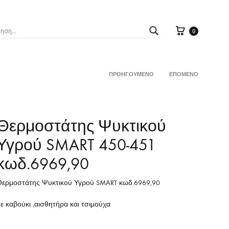
Καλάθι
0
ΠΡΟΗΓΟΎΜΕΝΟ
ΕΠΌΜΕΝΟ
Product
Σ
ΒΑΛΒΙΔΕΣ
navigation
ΠΛΟΙ
ΑΙΣΘΗΤΗΡΕΣ ΘΕΡΜΟΚΡ.ΨΥΚΤΙΚΟΥ ΥΓΡ
Θερμοστάτης Ψυκτικού
ΒΕΝΤΙΛΑΤΕΡ
Υγρού SMART 450-451
X
κωδ.6969,90
ΕΝΔΕΙΞΕΩΝ
Ζ με ΜΠΡΑΤΣΟ
Θερμοστάτης Ψυκτικού Υγρού SMART κωδ.6969,90
ΘΕΡΜΟΚΡΑΣΙΑΣ ΟΡΓΑΝΟΥ
ε καβούκι ,αισθητήρα και τσιμούχα
ΣΕΝΣΟΡΕΣ ΣΤΡΟΦΩΝ
ΑΣ