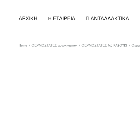
ΑΡΧΙΚΗ
H ΕΤΑΙΡΕΙΑ
ΑΝΤΑΛΛΑΚΤΙΚΑ
Home
ΘΕΡΜΟΣΤΑΤΕΣ αυτοκινήτων
ΘΕΡΜΟΣΤΑΤΕΣ ME KABOYKI
Θερμ
ΚΑΘΡΕΠΤΕΣ ΑΥΤΟΚΙΝΗΤΩΝ
ΚΕΡΑΙ
ΚΡΥΣΤΑΛΛΑ ΚΑΘΡΕΠΤΗ
ΚΕΡΑΙΕ
ΚΑΠΑΚΙΑ/ΦΛΑΣ για ΚΑΘΡΕΠΤΕΣ
ΚΕΡΑΙ
ΚΑΘΡΕΠΤΕΣ ΕΣΩΤΕΡΙΚΟΙ
ΚΕΡΑΙΕ
ΚΑΘΡΕΠΤΕΣ ΦΟΡΤΗΓΟΥ
ΣΤΕΛΕΧ
ΚΑΘΡΕΠΤΕΣ UNIVERSAL