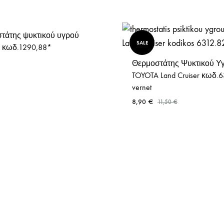
ΤΑΠΕΣ ΨΥΓΕΙΟΥ
τάτης ψυκτικού υγρού
SALE
 κωδ.1290,88*
Θερμοστάτης Ψυκτικού Υ
TOYOTA Land Cruiser κωδ.6
vernet
8,90
€
11,50
€