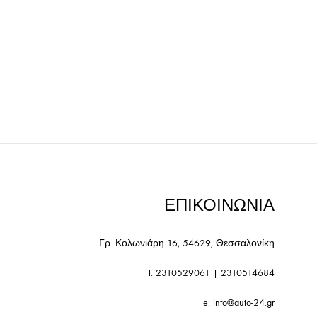
ΕΠΙΚΟΙΝΩΝΙΑ
Γρ. Κολωνιάρη 16, 54629, Θεσσαλονίκη
t:
2310529061
|
2310514684
e:
info@auto-24.gr