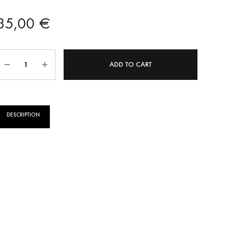
ΝΗΤΩΝ
ΛΑΔΙΟΥ
35,00
€
ΠΙΕΣΗΣ ΛΑΔΙΟΥ
YKI
Quantity
ΣΤΟΠ
ADD TO CART
ΟΠΙΣΘΕΝ
ΠΡΟΘΕΡΜΑΝΣΕΙΣ
DESCRIPTION
ΩΝ