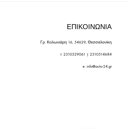
ΕΠΙΚΟΙΝΩΝΙΑ
Γρ. Κολωνιάρη 16, 54629, Θεσσαλονίκη
t:
2310529061
|
2310514684
e:
info@auto-24.gr