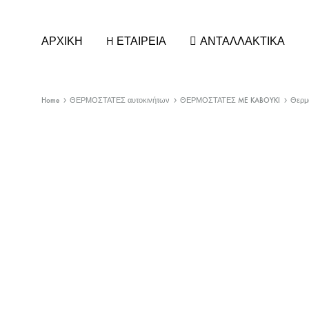
ΑΡΧΙΚΗ
H ΕΤΑΙΡΕΙΑ
ΑΝΤΑΛΛΑΚΤΙΚΑ
Home
ΘΕΡΜΟΣΤΑΤΕΣ αυτοκινήτων
ΘΕΡΜΟΣΤΑΤΕΣ ME KABOYKI
Θερμ
ΚΑΘΡΕΠΤΕΣ ΑΥΤΟΚΙΝΗΤΩΝ
ΚΕΡΑΙ
ΚΡΥΣΤΑΛΛΑ ΚΑΘΡΕΠΤΗ
ΚΕΡΑΙΕ
ΚΑΠΑΚΙΑ/ΦΛΑΣ για ΚΑΘΡΕΠΤΕΣ
ΚΕΡΑΙ
ΚΑΘΡΕΠΤΕΣ ΕΣΩΤΕΡΙΚΟΙ
ΚΕΡΑΙΕ
ΚΑΘΡΕΠΤΕΣ ΦΟΡΤΗΓΟΥ
ΣΤΕΛΕΧ
ΚΑΘΡΕΠΤΕΣ UNIVERSAL