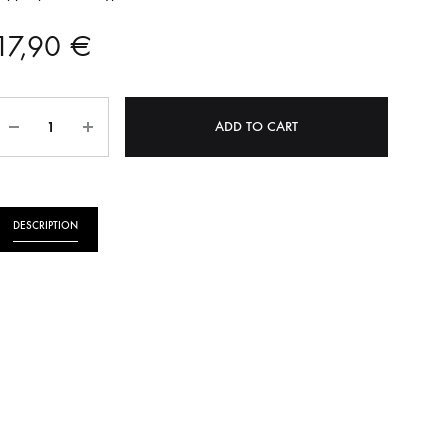
ΝΗΤΩΝ
ΛΑΔΙΟΥ
17,90
€
ΠΙΕΣΗΣ ΛΑΔΙΟΥ
YKI
Quantity
ΣΤΟΠ
ADD TO CART
ΟΠΙΣΘΕΝ
ΠΡΟΘΕΡΜΑΝΣΕΙΣ
DESCRIPTION
ΩΝ