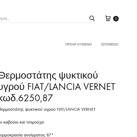
Καλάθι
0
ΠΡΟΗΓΟΎΜΕΝΟ
ΕΠΌΜΕΝΟ
Product
Σ
ΒΑΛΒΙΔΕΣ
navigation
ΠΛΟΙ
ΑΙΣΘΗΤΗΡΕΣ ΘΕΡΜΟΚΡ.ΨΥΚΤΙΚΟΥ ΥΓΡ
Θερμοστάτης ψυκτικού
ΒΕΝΤΙΛΑΤΕΡ
υγρού FIAT/LANCIA VERNET
X
κωδ.6250,87
ΕΝΔΕΙΞΕΩΝ
Ζ με ΜΠΡΑΤΣΟ
Θερμοστάτης ψυκτικού υγρού FIAT/LANCIA VERNET
ΘΕΡΜΟΚΡΑΣΙΑΣ ΟΡΓΑΝΟΥ
ε καβούκι και τσιμούχα
ΣΕΝΣΟΡΕΣ ΣΤΡΟΦΩΝ
ΑΣ
θερμοκρασία ανοίγματος 87*