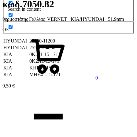
κωδ.7050.82
Search in content
θερμοστάτης Γαλλίας VERNET KIA/HYUNDAI 51.9mm
OE
Καλάθι
HYUNDAI
25500-11200
HYUNDAI
25500-24000
KIA
0K201-15-171
KIA
0K2A1-15-171
KIA
KHE41-15-171
KIA
MHE41-15-171
0
9,50
€
Quantity