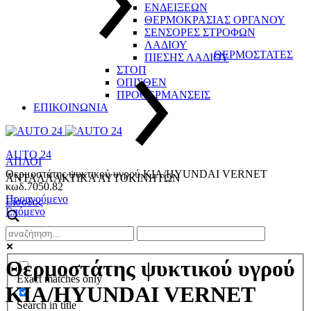
ΕΝΔΕΙΞΕΩΝ
ΘΕΡΜΟΚΡΑΣΙΑΣ ΟΡΓΑΝΟΥ
ΣΕΝΣΟΡΕΣ ΣΤΡΟΦΩΝ
ΛΑΔΙΟΥ
ΘΕΡΜΟΣΤΑΤΕΣ
ΠΙΕΣΗΣ ΛΑΔΙΟΥ
ΣΤΟΠ
ΟΠΙΣΘΕΝ
ΠΡΟΘΕΡΜΑΝΣΕΙΣ
ΕΠΙΚΟΙΝΩΝΙΑ
AUTO 24
ΑΠΛΟΙ
Θερμοστάτης ψυκτικού υγρού KIA/HYUNDAI VERNET
ΑΝΤΑΛΛΑΚΤΙΚΑ ΑΥΤΟΚΙΝΗΤΩΝ
κωδ.7050.82
Product
Προηγούμενο
Είσοδος
Επόμενο
navigation
Θερμοστάτης ψυκτικού υγρού
Exact matches only
KIA/HYUNDAI VERNET
Search in title