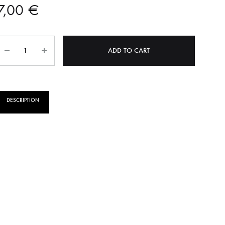
7,00
€
ΝΗΤΩΝ
ΛΑΔΙΟΥ
ΠΙΕΣΗΣ ΛΑΔΙΟΥ
Quantity
ADD TO CART
YKI
ΣΤΟΠ
ΟΠΙΣΘΕΝ
DESCRIPTION
ΠΡΟΘΕΡΜΑΝΣΕΙΣ
ΩΝ