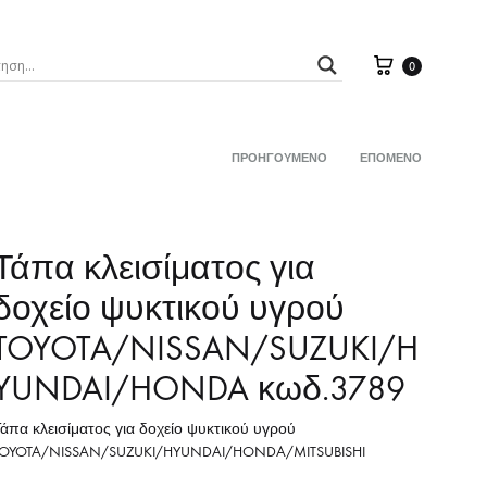
Καλάθι
0
ΠΡΟΗΓΟΎΜΕΝΟ
ΕΠΌΜΕΝΟ
Product
Σ
ΒΑΛΒΙΔΕΣ
navigation
ΠΛΟΙ
ΑΙΣΘΗΤΗΡΕΣ ΘΕΡΜΟΚΡ.ΨΥΚΤΙΚΟΥ ΥΓΡ
Τάπα κλεισίματος για
ΒΕΝΤΙΛΑΤΕΡ
δοχείο ψυκτικού υγρού
X
TOYOTA/NISSAN/SUZUKI/H
ΕΝΔΕΙΞΕΩΝ
Ζ με ΜΠΡΑΤΣΟ
YUNDAI/HONDA κωδ.3789
ΘΕΡΜΟΚΡΑΣΙΑΣ ΟΡΓΑΝΟΥ
Τάπα κλεισίματος για δοχείο ψυκτικού υγρού
TOYOTA/NISSAN/SUZUKI/HYUNDAI/HONDA/MITSUBISHI
ΣΕΝΣΟΡΕΣ ΣΤΡΟΦΩΝ
ΑΣ