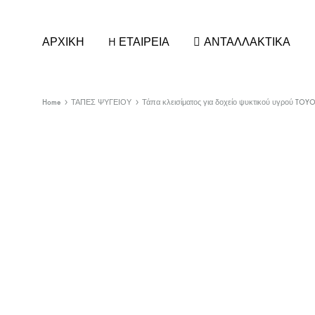
ΑΡΧΙΚΗ
H ΕΤΑΙΡΕΙΑ
ΑΝΤΑΛΛΑΚΤΙΚΑ
Home
ΤΑΠΕΣ ΨΥΓΕΙΟΥ
Τάπα κλεισίματος για δοχείο ψυκτικού υγρού 
ΚΑΘΡΕΠΤΕΣ ΑΥΤΟΚΙΝΗΤΩΝ
ΚΕΡΑΙ
ΚΡΥΣΤΑΛΛΑ ΚΑΘΡΕΠΤΗ
ΚΕΡΑΙΕ
ΚΑΠΑΚΙΑ/ΦΛΑΣ για ΚΑΘΡΕΠΤΕΣ
ΚΕΡΑΙ
ΚΑΘΡΕΠΤΕΣ ΕΣΩΤΕΡΙΚΟΙ
ΚΕΡΑΙΕ
ΚΑΘΡΕΠΤΕΣ ΦΟΡΤΗΓΟΥ
ΣΤΕΛΕΧ
ΚΑΘΡΕΠΤΕΣ UNIVERSAL