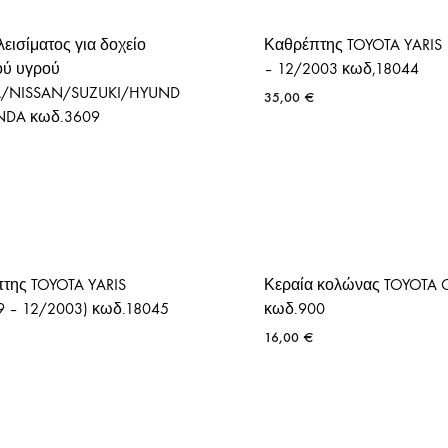
ΤΑΠΕΣ ΨΥΓΕΙΟΥ
εισίματος για δοχείο
Καθρέπτης TOYOTA YARIS
ού υγρού
– 12/2003 κωδ,18044
A/NISSAN/SUZUKI/HYUND
35,00
€
NDA κωδ.3609
της TOYOTA YARIS
Κεραία κολώνας TOYOTA Co
9 – 12/2003) κωδ.18045
κωδ.900
16,00
€