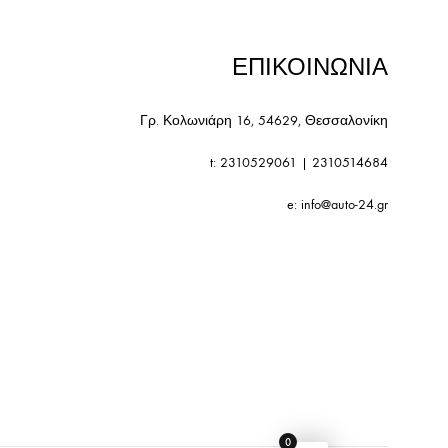
ΕΠΙΚΟΙΝΩΝΙΑ
Γρ. Κολωνιάρη 16, 54629, Θεσσαλονίκη
t:
2310529061
|
2310514684
e:
info@auto-24.gr
0