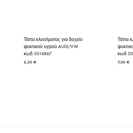
Τάπα κλεισίματος για δοχείο
Τάπα κλ
ψυκτικού υγρού AUDI/VW
ψυκτικ
κωδ.5014867
κωδ.50
6,50
€
7,00
€