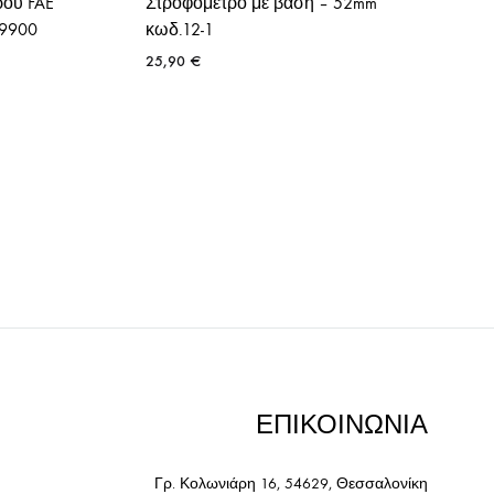
ρού FAE
Στροφόμετρο με βάση – 52mm
99900
κωδ.12-1
25,90
€
ΕΠΙΚΟΙΝΩΝΙΑ
Γρ. Κολωνιάρη 16, 54629, Θεσσαλονίκη