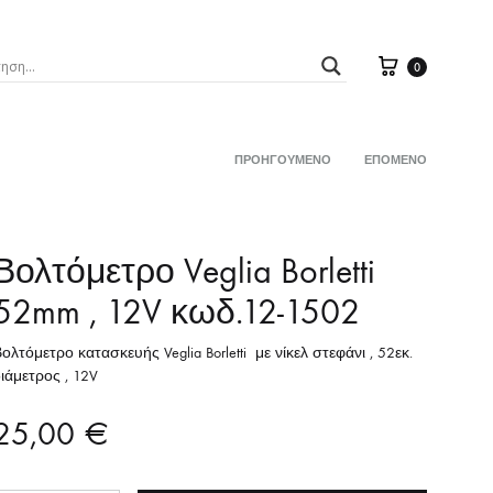
Καλάθι
0
ΠΡΟΗΓΟΎΜΕΝΟ
ΕΠΌΜΕΝΟ
Product
Σ
ΒΑΛΒΙΔΕΣ
navigation
ΠΛΟΙ
ΑΙΣΘΗΤΗΡΕΣ ΘΕΡΜΟΚΡ.ΨΥΚΤΙΚΟΥ ΥΓΡ
Βολτόμετρο Veglia Borletti
ΒΕΝΤΙΛΑΤΕΡ
52mm , 12V κωδ.12-1502
X
ολτόμετρο κατασκευής Veglia Borletti με νίκελ στεφάνι , 52εκ.
ΕΝΔΕΙΞΕΩΝ
Ζ με ΜΠΡΑΤΣΟ
ιάμετρος , 12V
ΘΕΡΜΟΚΡΑΣΙΑΣ ΟΡΓΑΝΟΥ
25,00
€
ΣΕΝΣΟΡΕΣ ΣΤΡΟΦΩΝ
ΑΣ