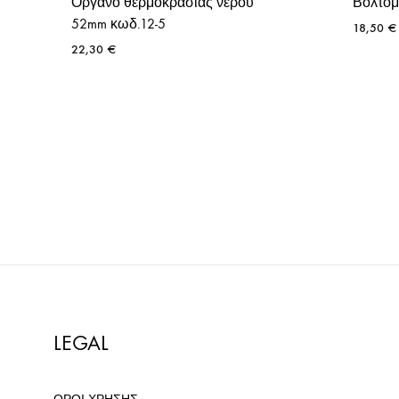
Όργανο θερμοκρασίας νερού
Βολτόμ
52mm κωδ.12-5
18,50
€
22,30
€
LEGAL