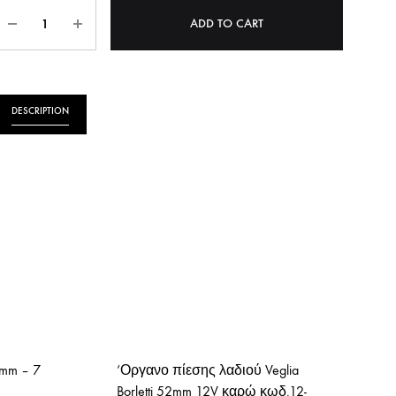
Quantity
ΝΗΤΩΝ
ΛΑΔΙΟΥ
ADD TO CART
ΠΙΕΣΗΣ ΛΑΔΙΟΥ
YKI
ΣΤΟΠ
DESCRIPTION
ΟΠΙΣΘΕΝ
ΠΡΟΘΕΡΜΑΝΣΕΙΣ
ΩΝ
mm – 7
‘Οργανο πίεσης λαδιού Veglia
Borletti 52mm 12V καρώ κωδ.12-