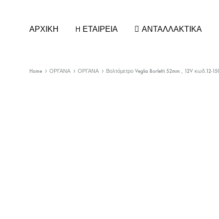
ΑΡΧΙΚΗ
H ΕΤΑΙΡΕΙΑ
ΑΝΤΑΛΛΑΚΤΙΚΑ
Home
ΟΡΓΑΝΑ
ΟΡΓΑΝΑ
Βολτόμετρο Veglia Borletti 52mm , 12V κωδ.12-15
ΚΑΘΡΕΠΤΕΣ ΑΥΤΟΚΙΝΗΤΩΝ
ΚΕΡΑΙ
ΚΡΥΣΤΑΛΛΑ ΚΑΘΡΕΠΤΗ
ΚΕΡΑΙΕ
ΚΑΠΑΚΙΑ/ΦΛΑΣ για ΚΑΘΡΕΠΤΕΣ
ΚΕΡΑΙ
ΚΑΘΡΕΠΤΕΣ ΕΣΩΤΕΡΙΚΟΙ
ΚΕΡΑΙΕ
ΚΑΘΡΕΠΤΕΣ ΦΟΡΤΗΓΟΥ
ΣΤΕΛΕΧ
ΚΑΘΡΕΠΤΕΣ UNIVERSAL