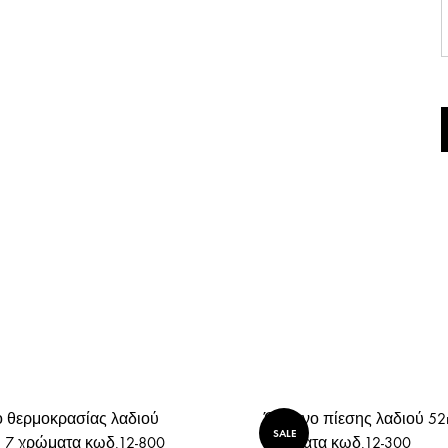
ΘΕΡΜΟΣΤΑΤΕΣ ΑΥΤΟΚΙ
ΘΕΡΜΟΣΤΑΤΕΣ ΑΠΛΟΙ
ΘΕΡΜΟΣΤΑΤΕΣ ME KABO
ΟΡΓΑΝΑ
ΜΠΟΥΖΟΚΑΛΩΔΙΑ
ΛΑΜΠΕΣ ΑΥΤΟΚΙΝΗΤΩΝ
ΛΑΜΠΕΣ
ΑΞΕΣΟΥΑΡ ΑΥΤΟΚΙΝΗΤ
ΤΑΠΕΣ ΒΕΝΖΙΝΗΣ
 θερμοκρασίας λαδιού
Όργανο πίεσης λαδιού 52
SALE
 7 χρώματα κωδ.12-800
χρώματα κωδ.12-300