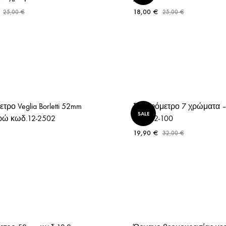
ΤΑΠΕΣ ΨΥΓΕΙΟΥ
18,00
€
25,00
€
25,00
€
τρο Veglia Borletti 52mm
Στροφόμετρο 7 χρώματα 
SALE
ρώ κωδ.12-2502
κωδ.12-100
19,90
€
32,00
€