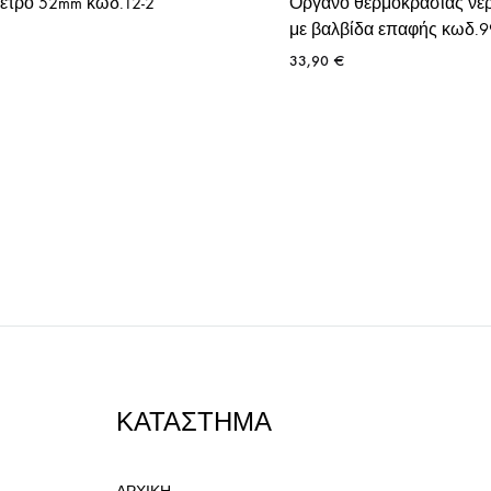
ετρο 52mm κωδ.12-2
Όργανο θερμοκρασίας νε
με βαλβίδα επαφής κωδ.
33,90
€
ΚΑΤΑΣΤΗΜΑ