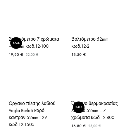
Στροφόμετρο 7 χρώματα
Βολτόμετρο 52mm
SALE
– 52mm κωδ.12-100
κωδ.12-2
19,90
€
18,50
€
32,00
€
Όργανο πίεσης λαδιού
Όργανο θερμοκρασίας
SALE
Veglia Borletti καρό
λαδιού 52mm – 7
καντράν 52mm 12V
χρώματα κωδ.12-800
κωδ.12-1505
16,80
€
25,00
€