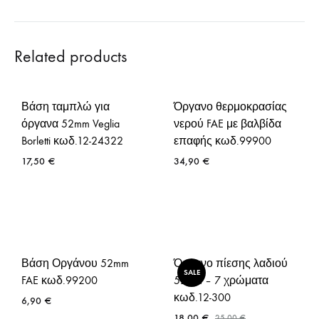
Related products
Βάση ταμπλώ για
Όργανο θερμοκρασίας
όργανα 52mm Veglia
νερού FAE με βαλβίδα
Borletti κωδ.12-24322
επαφής κωδ.99900
17,50
€
34,90
€
Βάση Οργάνου 52mm
Όργανο πίεσης λαδιού
SALE
FAE κωδ.99200
52mm – 7 χρώματα
κωδ.12-300
6,90
€
18,00
€
25,00
€