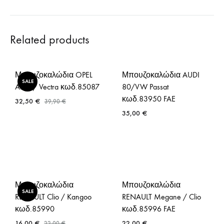
Related products
Μπουζοκαλώδια OPEL
Μπουζοκαλώδια AUDI
SALE
Astra / Vectra κωδ.85087
80/VW Passat
κωδ.83950 FAE
32,50
€
39,90
€
35,00
€
Μπουζοκαλώδια
Μπουζοκαλώδια
SALE
RENAULT Clio / Kangoo
RENAULT Megane / Clio
κωδ.85990
κωδ.85996 FAE
16,00
€
22,00
€
22,00
€