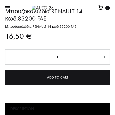
Καλά
0
Μπουζοκαλώδια RENAULT 14
κωδ.83200 FAE
Μπουζοκαλώδια RENAULT 14 κωδ.83200 FAE
16,50
€
Quantity
ADD TO CART
DESCRIPTION