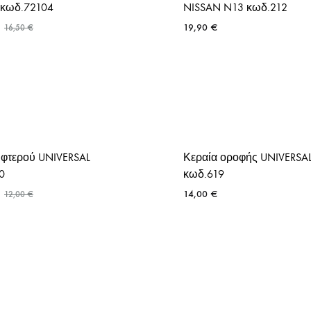
ΤΑΠΕΣ ΨΥΓΕΙΟΥ
ς κωδ.72104
NISSAN N13 κωδ.212
19,90
€
16,50
€
 φτερού UNIVERSAL
Κεραία οροφής UNIVERSA
0
κωδ.619
14,00
€
12,00
€