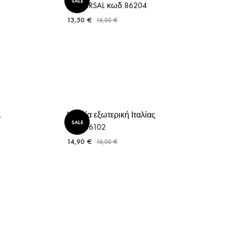
SALE
UNIVERSAL κωδ.86204
13,50
€
16,00
€
L
Κεραία εξωτερική Ιταλίας
SALE
κωδ.86102
14,90
€
16,00
€