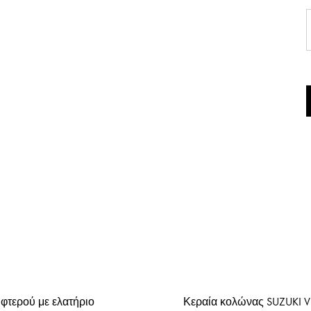
ΘΕΡΜΟΣΤΑΤΕΣ ΑΥΤΟΚΙ
ΘΕΡΜΟΣΤΑΤΕΣ ΑΠΛΟΙ
ΘΕΡΜΟΣΤΑΤΕΣ ME KABO
ΟΡΓΑΝΑ
ΜΠΟΥΖΟΚΑΛΩΔΙΑ
ΛΑΜΠΕΣ ΑΥΤΟΚΙΝΗΤΩΝ
ΛΑΜΠΕΣ
ΑΞΕΣΟΥΑΡ ΑΥΤΟΚΙΝΗΤ
ΤΑΠΕΣ ΒΕΝΖΙΝΗΣ
 φτερού με ελατήριο
Κεραία κολώνας SUZUKI Vi