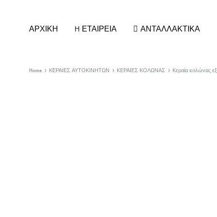
ΑΡΧΙΚΗ
H ΕΤΑΙΡΕΙΑ
ΑΝΤΑΛΛΑΚΤΙΚΑ
Home
ΚΕΡΑΙΕΣ ΑΥΤΟΚΙΝΗΤΩΝ
ΚΕΡΑΙΕΣ ΚΟΛΩΝΑΣ
Κεραία κολώνας εξ
ΚΑΘΡΕΠΤΕΣ ΑΥΤΟΚΙΝΗΤΩΝ
ΚΕΡΑΙ
ΚΡΥΣΤΑΛΛΑ ΚΑΘΡΕΠΤΗ
ΚΕΡΑΙΕ
ΚΑΠΑΚΙΑ/ΦΛΑΣ για ΚΑΘΡΕΠΤΕΣ
ΚΕΡΑΙ
ΚΑΘΡΕΠΤΕΣ ΕΣΩΤΕΡΙΚΟΙ
ΚΕΡΑΙΕ
ΚΑΘΡΕΠΤΕΣ ΦΟΡΤΗΓΟΥ
ΣΤΕΛΕΧ
ΚΑΘΡΕΠΤΕΣ UNIVERSAL