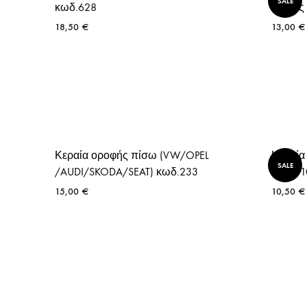
SALE
κωδ.628
Ιταλία
18,50
€
13,00
€
Κεραία οροφής πίσω (VW/OPEL
Κεραία
SALE
/AUDI/SKODA/SEAT) κωδ.233
κωδ.71
15,00
€
10,50
€