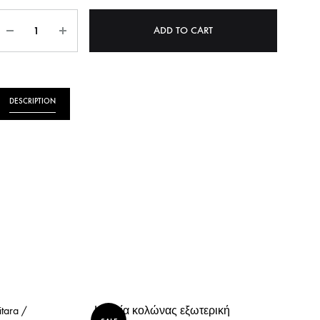
ΝΗΤΩΝ
ΛΑΔΙΟΥ
Quantity
ADD TO CART
ΠΙΕΣΗΣ ΛΑΔΙΟΥ
YKI
ΣΤΟΠ
DESCRIPTION
ΟΠΙΣΘΕΝ
ΠΡΟΘΕΡΜΑΝΣΕΙΣ
ΩΝ
tara /
Κεραία κολώνας εξωτερική