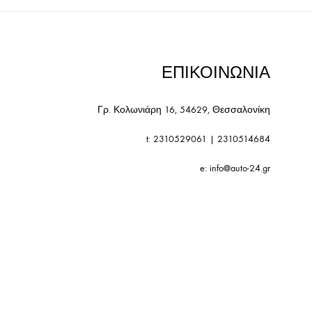
ΕΠΙΚΟΙΝΩΝΙΑ
Γρ. Κολωνιάρη 16, 54629, Θεσσαλονίκη
t:
2310529061
|
2310514684
e:
info@auto-24.gr