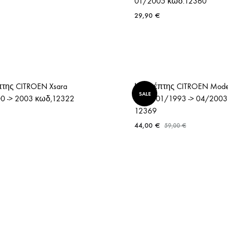
01/2005 κωδ.12360
29,90
€
της CITROEN Xsara
Καθρέπτης CITROEN Mode
SALE
0 -> 2003 κωδ,12322
Xantia 01/1993 -> 04/200
12369
44,00
€
59,00
€