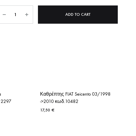
ΝΗΤΩΝ
ΛΑΔΙΟΥ
Quantity
ADD TO CART
ΠΙΕΣΗΣ ΛΑΔΙΟΥ
YKI
ΣΤΟΠ
ΟΠΙΣΘΕΝ
ΠΡΟΘΕΡΜΑΝΣΕΙΣ
a
Καθρέπτης FIAT Seicento 03/1998
12297
ΩΝ
->2010 κωδ.10482
17,50
€