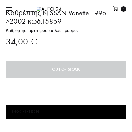
Καλά
0
Καθρέπτης NISSAN Vanette 1995 -
>2002 κωδ.15859
Καθρέφτης αριστερός απλός μαύρος
34,00
€
OUT OF STOCK
DESCRIPTION