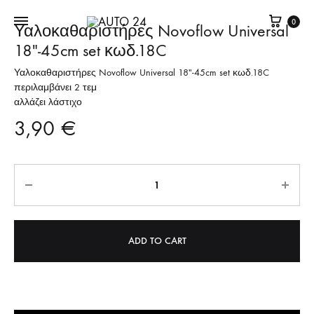
Καλά
0
Υαλοκαθαριστήρες Novoflow Universal
18″-45cm set κωδ.18C
Υαλοκαθαριστήρες Novoflow Universal 18″-45cm set κωδ.18C
περιλαμβάνει 2 τεμ
αλλάζει λάστιχο
3,90
€
Quantity
ADD TO CART