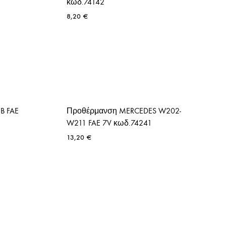
κωδ.74142
8,20
€
B FAE
Προθέρμανση MERCEDES W202-
W211 FAE 7V κωδ.74241
13,20
€