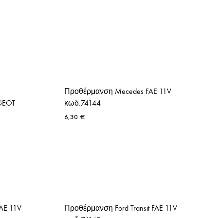
Προθέρμανση Mecedes FAE 11V
GEOT
κωδ.74144
6,30
€
AE 11V
Προθέρμανση Ford Transit FAE 11V