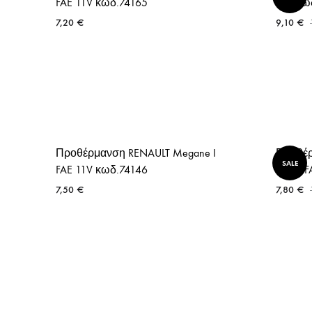
FAE 11V κωδ.74165
11V κω
7,20
€
9,10
€
Προθέρμανση RENAULT Megane I
Προθέρ
SALE
FAE 11V κωδ.74146
Doblo 
7,50
€
7,80
€