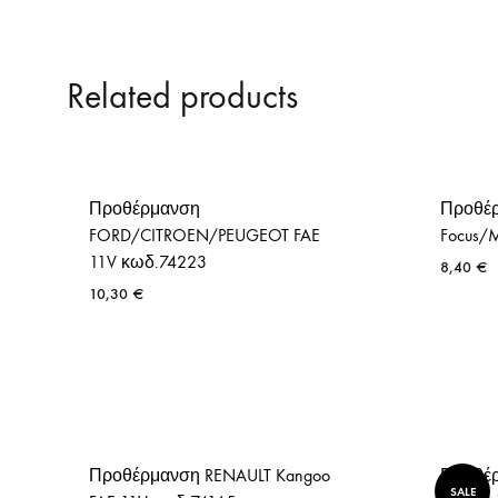
Related products
Προθέρμανση
Προθέ
FORD/CITROEN/PEUGEOT FAE
Focus/
11V κωδ.74223
8,40
€
10,30
€
Προθέρμανση RENAULT Kangoo
Προθέρ
SALE