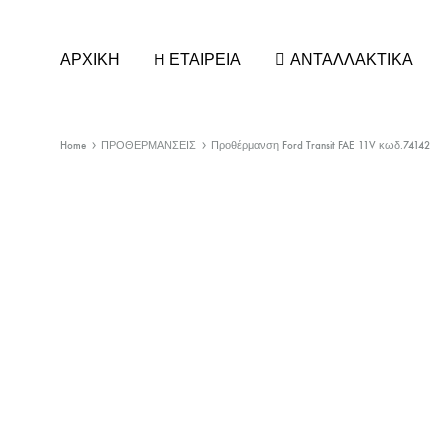
ΑΡΧΙΚΗ
H ΕΤΑΙΡΕΙΑ
ΑΝΤΑΛΛΑΚΤΙΚΑ
Home
ΠΡΟΘΕΡΜΑΝΣΕΙΣ
Προθέρμανση Ford Transit FAE 11V κωδ.74142
ΚΑΘΡΕΠΤΕΣ ΑΥΤΟΚΙΝΗΤΩΝ
ΚΕΡΑΙ
ΚΡΥΣΤΑΛΛΑ ΚΑΘΡΕΠΤΗ
ΚΕΡΑΙΕ
ΚΑΠΑΚΙΑ/ΦΛΑΣ για ΚΑΘΡΕΠΤΕΣ
ΚΕΡΑΙ
ΚΑΘΡΕΠΤΕΣ ΕΣΩΤΕΡΙΚΟΙ
ΚΕΡΑΙΕ
ΚΑΘΡΕΠΤΕΣ ΦΟΡΤΗΓΟΥ
ΣΤΕΛΕΧ
ΚΑΘΡΕΠΤΕΣ UNIVERSAL