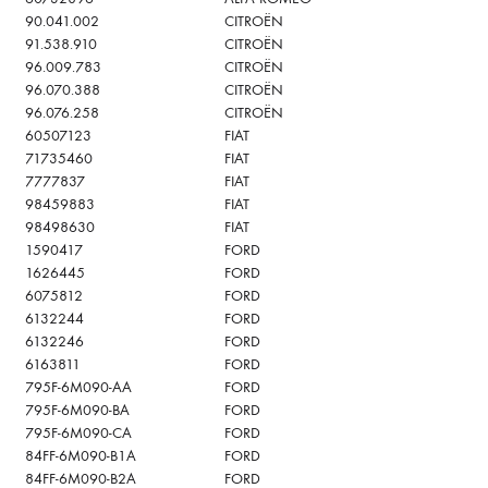
ΝΗΤΩΝ
ΛΑΔΙΟΥ
90.041.002
CITROËN
91.538.910
CITROËN
96.009.783
CITROËN
ΠΙΕΣΗΣ ΛΑΔΙΟΥ
96.070.388
CITROËN
YKI
96.076.258
CITROËN
ΣΤΟΠ
60507123
FIAT
71735460
FIAT
7777837
FIAT
ΟΠΙΣΘΕΝ
98459883
FIAT
98498630
FIAT
ΠΡΟΘΕΡΜΑΝΣΕΙΣ
1590417
FORD
1626445
FORD
6075812
FORD
6132244
FORD
6132246
FORD
ΩΝ
6163811
FORD
795F-6M090-AA
FORD
795F-6M090-BA
FORD
795F-6M090-CA
FORD
84FF-6M090-B1A
FORD
84FF-6M090-B2A
FORD