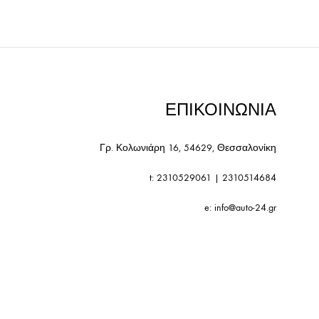
ΕΠΙΚΟΙΝΩΝΙΑ
Γρ. Κολωνιάρη 16, 54629, Θεσσαλονίκη
t:
2310529061
|
2310514684
e:
info@auto-24.gr