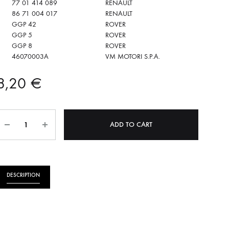
77 01 414 089
RENAULT
86 71 004 017
RENAULT
GGP 42
ROVER
GGP 5
ROVER
GGP 8
ROVER
46070003A
VM MOTORI S.P.A.
8,20
€
Quantity
ADD TO CART
DESCRIPTION