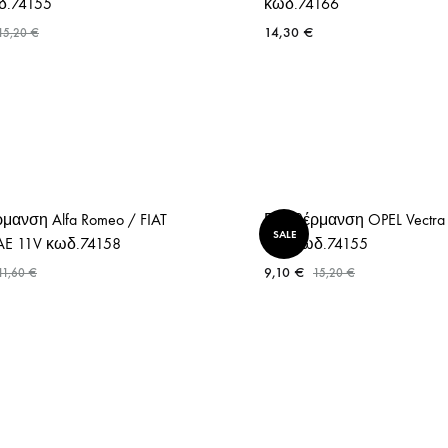
δ.74155
κωδ.74166
14,30
€
15,20
€
μανση Alfa Romeo / FIAT
Προθέρμανση OPEL Vectra 
SALE
FAE 11V κωδ.74158
11V κωδ.74155
9,10
€
11,60
€
15,20
€